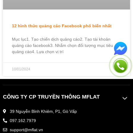
12 hình thức quảng cáo Facebook phổ biến nhất
Mục lục1. Tạo chiến dịch quảng cáo2. Tạo tài khoản
quảng cáo facebook3. Nhắm chọn đối tượng mục tiêu
quảng cáo4. Lựa chọn vị trí
10/01/2024
CÔNG TY CP TRUYỀN THÔNG MFLAT
39 Nguyễn Bỉnh Khiêm, P1, Gò Vấp
097.162.7979
support@mflat.vn