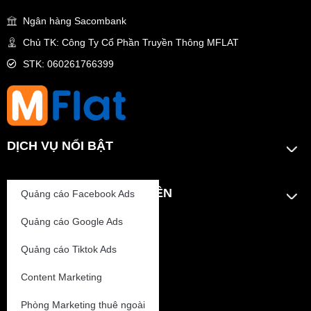
Ngân hàng Sacombank
Chủ TK: Công Ty Cổ Phần Truyền Thông MFLAT
STK: 060261766399
DỊCH VỤ NỔI BẬT
KẾT NỐI VỚI CHUYÊN VIÊN
Quảng cáo Facebook Ads
Quảng cáo Google Ads
0909 524 890 | Duy Anh
0909 472 890 | Kim Dung
Quảng cáo Tiktok Ads
0909 974 890 | Quốc Thủy
Content Marketing
0909 574 890 | Thùy Nhân
Phòng Marketing thuê ngoài